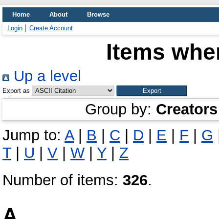
Home
About
Browse
Login
Create Account
Items wher
Up a level
Export as
Group by:
Creators
Jump to:
A
|
B
|
C
|
D
|
E
|
F
|
G
T
|
U
|
V
|
W
|
Y
|
Z
Number of items:
326
.
A