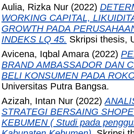
Aulia, Rizka Nur
(2022)
DETERM
WORKING CAPITAL, LIKUIDIT
GROWTH PADA PERUSAHAA
INDEKS LQ 45.
Skripsi thesis, 
Avicena, Iqbal Amara
(2022)
PE
BRAND AMBASSADOR DAN C
BELI KONSUMEN PADA ROKO
Universitas Putra Bangsa.
Azizah, Intan Nur
(2022)
ANALI
STRATEGI BERSAING SHOPE
KEBUMEN ( Studi pada penggun
Kabupaten Kebumen).
Skripsi t