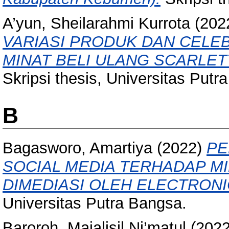
A’yun, Sheilarahmi Kurrota
(202
VARIASI PRODUK DAN CELE
MINAT BELI ULANG SCARLET
Skripsi thesis, Universitas Putr
B
Bagasworo, Amartiya
(2022)
PE
SOCIAL MEDIA TERHADAP MI
DIMEDIASI OLEH ELECTRON
Universitas Putra Bangsa.
Baroroh, Majalisil Ni’matul
(202