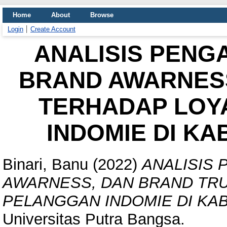
Home
About
Browse
Login
Create Account
ANALISIS PENG
BRAND AWARNESS
TERHADAP LOY
INDOMIE DI K
Binari, Banu
(2022)
ANALISIS
AWARNESS, DAN BRAND TRU
PELANGGAN INDOMIE DI KA
Universitas Putra Bangsa.