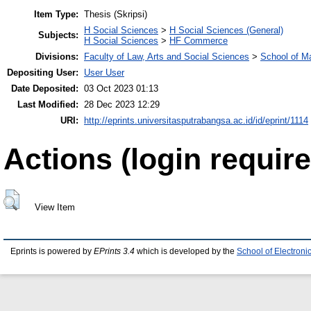
Item Type:
Thesis (Skripsi)
H Social Sciences
>
H Social Sciences (General)
Subjects:
H Social Sciences
>
HF Commerce
Divisions:
Faculty of Law, Arts and Social Sciences
>
School of 
Depositing User:
User User
Date Deposited:
03 Oct 2023 01:13
Last Modified:
28 Dec 2023 12:29
URI:
http://eprints.universitasputrabangsa.ac.id/id/eprint/1114
Actions (login require
View Item
Eprints is powered by
EPrints 3.4
which is developed by the
School of Electron