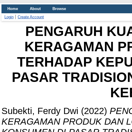
Home
About
Browse
Login
Create Account
PENGARUH KUA
KERAGAMAN PR
TERHADAP KEPU
PASAR TRADISI
KE
Subekti, Ferdy Dwi
(2022)
PEN
KERAGAMAN PRODUK DAN L