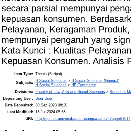
secara parsial mempunyai penga
kepuasan konsumen. Berdasarka
Pelayanan, Keragaman Produk, 
mempunyai pengaruh yang sign
Kata Kunci : Kualitas Pelayana
Kepuasan Konsumen. Analisis 
Item Type:
Thesis (Skripsi)
H Social Sciences
>
H Social Sciences (General)
Subjects:
H Social Sciences
>
HF Commerce
Divisions:
Faculty of Law, Arts and Social Sciences
>
School of 
Depositing User:
User User
Date Deposited:
30 Sep 2023 08:20
Last Modified:
13 Jul 2024 05:53
URI:
http://eprints.universitasputrabangsa.ac.id/id/eprint/1014