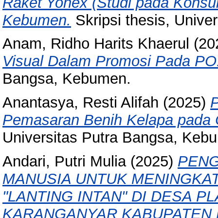
Raket Yonex (Studi pada Kons
Kebumen.
Skripsi thesis, Unive
Anam, Ridho Harits Khaerul
(20
Visual Dalam Promosi Pada PO.
Bangsa, Kebumen.
Anantasya, Resti Alifah
(2025)
P
Pemasaran Benih Kelapa pada 
Universitas Putra Bangsa, Keb
Andari, Putri Mulia
(2025)
PENG
MANUSIA UNTUK MENINGKAT
"LANTING INTAN" DI DESA 
KARANGANYAR KABUPATEN 