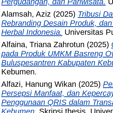
Pergudangan, dan Pariwisata.
U
Alamsah, Aziz
(2025)
Tribusi D
Rebranding Desain Produk, da
Herbal Indonesia.
Universitas P
Alfaina, Triana Zahrotun
(2025)
pada Produk UMKM Basreng Ov
Buluspesantren Kabupaten Ke
Kebumen.
Alfazi, Hanung Wikan
(2025)
Pe
Persepsi Manfaat, dan Keperc
Penggunaan QRIS dalam Transa
Kebumen.
Skripsi thesis, Unive