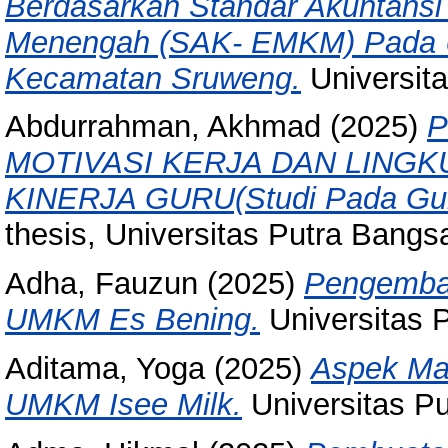
Berdasarkan Standar Akuntansi 
Menengah (SAK- EMKM) Pada U
Kecamatan Sruweng.
Universit
Abdurrahman, Akhmad
(2025)
P
MOTIVASI KERJA DAN LING
KINERJA GURU(Studi Pada Gur
thesis, Universitas Putra Bangs
Adha, Fauzun
(2025)
Pengemban
UMKM Es Bening.
Universitas 
Aditama, Yoga
(2025)
Aspek Ma
UMKM Isee Milk.
Universitas P