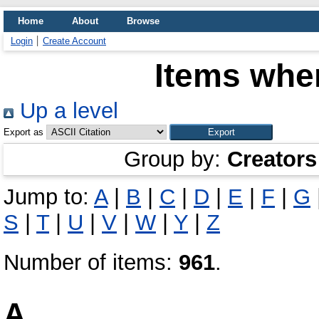
Home
About
Browse
Login
Create Account
Items wher
Up a level
Export as
Group by:
Creators
Jump to:
A
|
B
|
C
|
D
|
E
|
F
|
G
S
|
T
|
U
|
V
|
W
|
Y
|
Z
Number of items:
961
.
A