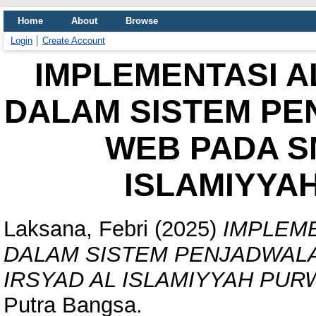
Home
About
Browse
Login
Create Account
IMPLEMENTASI A
DALAM SISTEM PE
WEB PADA S
ISLAMIYYA
Laksana, Febri
(2025)
IMPLEM
DALAM SISTEM PENJADWALA
IRSYAD AL ISLAMIYYAH PU
Putra Bangsa.