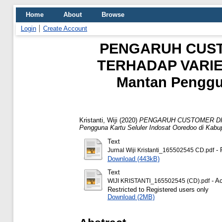
Home
About
Browse
Login
Create Account
PENGARUH CUST
TERHADAP VARIE
Mantan Penggun
Kristanti, Wiji
(2020)
PENGARUH CUSTOMER DIS
Pengguna Kartu Seluler Indosat Ooredoo di Kab
Text
- 
Jurnal Wiji Kristanti_165502545 CD.pdf
Download (443kB)
Text
- Ac
WIJI KRISTANTI_165502545 (CD).pdf
Restricted to Registered users only
Download (2MB)