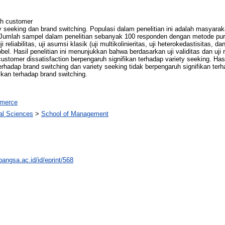
uh customer
iety seeking dan brand switching. Populasi dalam penelitian ini adalah masy
 Jumlah sampel dalam penelitian sebanyak 100 responden dengan metode pur
 reliabilitas, uji asumsi klasik (uji multikolinieritas, uji heterokedastisitas, dan
sobel. Hasil penelitian ini menunjukkan bahwa berdasarkan uji validitas dan uji 
 customer dissatisfaction berpengaruh signifikan terhadap variety seeking. Hasi
erhadap brand switching dan variety seeking tidak berpengaruh signifikan terh
fikan terhadap brand switching.
merce
ial Sciences
>
School of Management
abangsa.ac.id/id/eprint/568