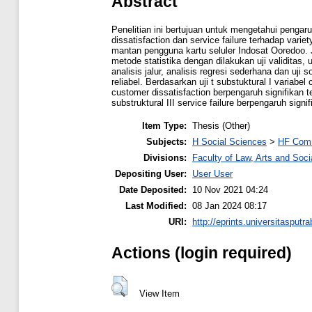
Abstract
Penelitian ini bertujuan untuk mengetahui pengar
dissatisfaction dan service failure terhadap var
mantan pengguna kartu seluler Indosat Ooredoo.
metode statistika dengan dilakukan uji validitas, uji
analisis jalur, analisis regresi sederhana dan uji 
reliabel. Berdasarkan uji t substuktural I variabel
customer dissatisfaction berpengaruh signifikan t
substruktural III service failure berpengaruh signi
Item Type:
Thesis (Other)
Subjects:
H Social Sciences
>
HF Com
Divisions:
Faculty of Law, Arts and Soc
Depositing User:
User User
Date Deposited:
10 Nov 2021 04:24
Last Modified:
08 Jan 2024 08:17
URI:
http://eprints.universitasputr
Actions (login required)
View Item