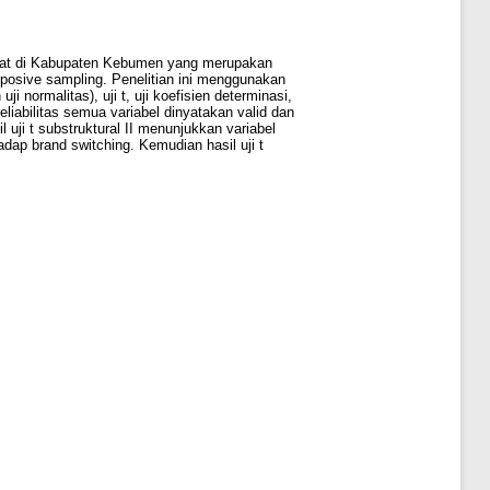
arakat di Kabupaten Kebumen yang merupakan
posive sampling. Penelitian ini menggunakan
 uji normalitas), uji t, uji koefisien determinasi,
reliabilitas semua variabel dinyatakan valid dan
l uji t substruktural II menunjukkan variabel
adap brand switching. Kemudian hasil uji t