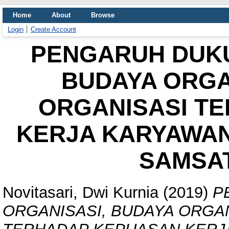
Home
About
Browse
Login
Create Account
PENGARUH DUKU
BUDAYA ORGA
ORGANISASI T
KERJA KARYAWAN
SAMSA
Novitasari, Dwi Kurnia
(2019)
P
ORGANISASI, BUDAYA ORGAN