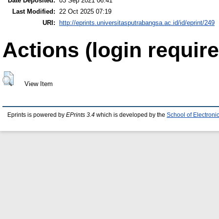
Date Deposited:
03 Sep 2021 06:41
Last Modified:
22 Oct 2025 07:19
URI:
http://eprints.universitasputrabangsa.ac.id/id/eprint/249
Actions (login require
View Item
Eprints is powered by
EPrints 3.4
which is developed by the
School of Electron