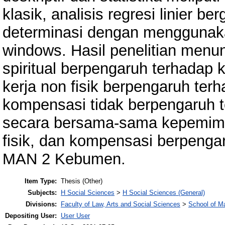
klasik, analisis regresi linier ber
determinasi dengan menggunak
windows. Hasil penelitian men
spiritual berpengaruh terhadap k
kerja non fisik berpengaruh terh
kompensasi tidak berpengaruh t
secara bersama-sama kepemimpin
fisik, dan kompensasi berpengar
MAN 2 Kebumen.
Item Type:
Thesis (Other)
Subjects:
H Social Sciences
>
H Social Sciences (General)
Divisions:
Faculty of Law, Arts and Social Sciences
>
School of 
Depositing User:
User User