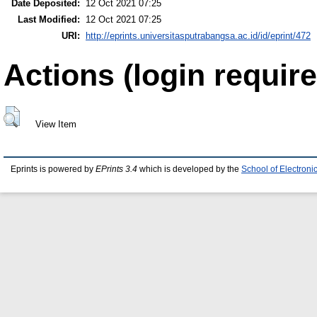
Date Deposited:
12 Oct 2021 07:25
Last Modified:
12 Oct 2021 07:25
URI:
http://eprints.universitasputrabangsa.ac.id/id/eprint/472
Actions (login require
View Item
Eprints is powered by
EPrints 3.4
which is developed by the
School of Electron