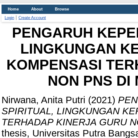
Home
About
Browse
Login
Create Account
PENGARUH KEPEM
LINGKUNGAN KE
KOMPENSASI TER
NON PNS DI
Nirwana, Anita Putri
(2021)
PEN
SPIRITUAL, LINGKUNGAN KE
TERHADAP KINERJA GURU N
thesis, Universitas Putra Bangs